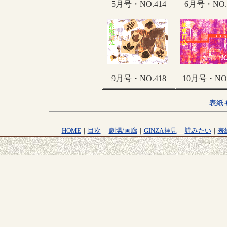
5月号・NO.414
6月号・NO.
9月号・NO.418
10月号・NO.
表紙
HOME
｜
目次
｜
劇場/画廊
｜
GINZA拝見
｜
読みたい
｜
表