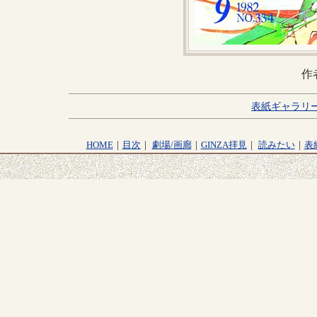
作
表紙ギャラリ
HOME
｜
目次
｜
劇場/画廊
｜
GINZA拝見
｜
読みたい
｜
表